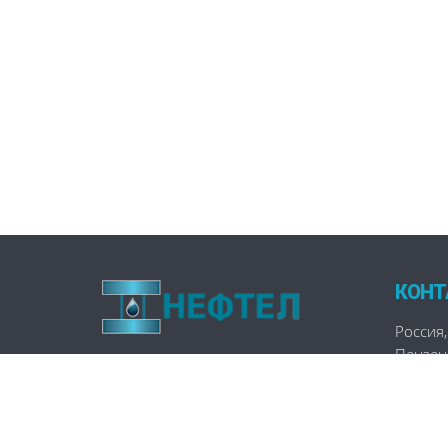
КОНТ
Россия
,
Пензен
г. Пенз
market@
ПН-ПТ:
СБ-ВС: