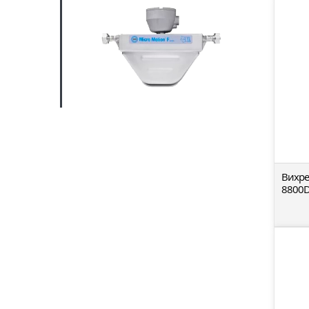
Вихр
8800