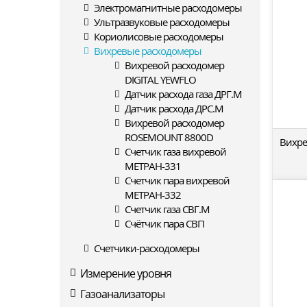
Электромагнитные расходомеры
Ультразвуковые расходомеры
Кориолисовые расходомеры
Вихревые расходомеры
Вихревой расходомер
DIGITAL YEWFLO
Датчик расхода газа ДРГ.М
Датчик расхода ДРС.М
Вихревой расходомер
ROSEMOUNT 8800D
Вихре
Счетчик газа вихревой
МЕТРАН-331
Счетчик пара вихревой
МЕТРАН-332
Счетчик газа СВГ.М
Счётчик пара СВП
Счетчики-расходомеры
Измерение уровня
Газоанализаторы