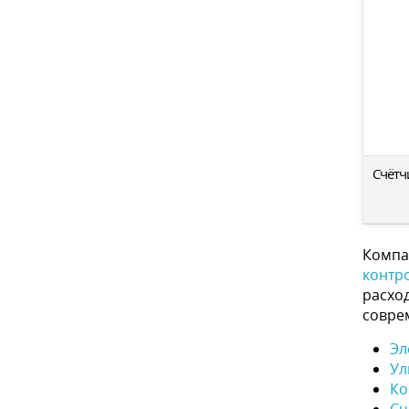
Счётч
Компа
контр
расхо
совре
Эл
Ул
Ко