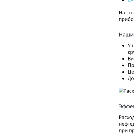
Сч
На эт
прибо
Наши
У 
кр
Ви
Пр
Це
До
Эффек
Расход
нефте
при п