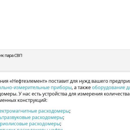
ик пара СВП
ния «Нефтеэлемент» поставит для нужд вашего предпри
ольно-измерительные приборы
, а также
оборудование д
домеры. У нас есть устройства для измерения количеств
менных конструкций:
ектромагнитные расходомеры
;
ьтразвуковые расходомеры
;
риолисовые расходомеры
;